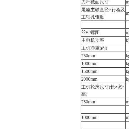
刀杆截面尺寸
尾座主轴直径×行程及
主轴孔锥度
丝杠螺距
主电机功率
主机净重(约)
750mm
k
1000mm
k
1500mm
k
2000mm
k
主机轮廓尺寸(长×宽×
高)
750mm
1000mm