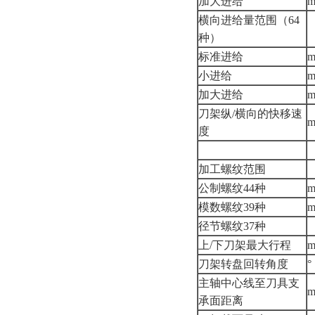
加大进给
m
横向进给量范围（64
种）
标准进给
m
小进给
m
加大进给
m
刀架纵/横向的快移速
m
度
加工螺纹范围
公制螺纹44种
模数螺纹39种
径节螺纹37种
上/下刀架最大行程
刀架转盘回转角度
°
主轴中心线至刀具支
承面距离