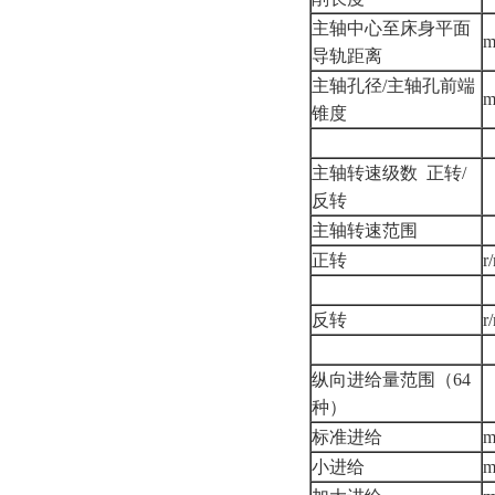
主轴中心至床身平面
导轨距离
主轴孔径/主轴孔前端
锥度
主轴转速级数 正转/
反转
主轴转速范围
正转
r
反转
r
纵向进给量范围（64
种）
标准进给
m
小进给
m